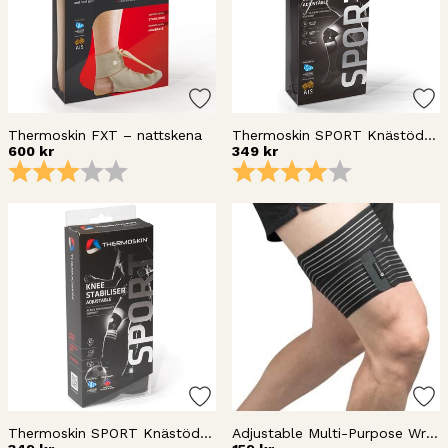
Thermoskin FXT – nattskena
Thermoskin SPORT Knästöd reglerbart
600 kr
349 kr
Betyg:
3.0 utav 5 stjärnor
Betyg:
4.0 utav 5 stj
Thermoskin SPORT Knästöd stabiliserande
Adjustable Multi-Purpose Wrap 80622