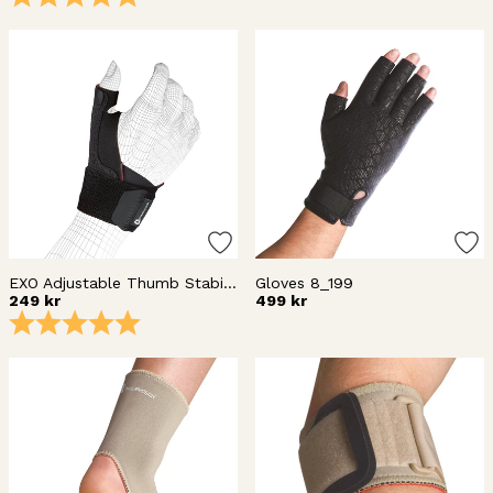
EXO Adjustable Thumb Stabiliser 80172
Gloves 8_199
249 kr
499 kr
Betyg:
5.0 utav 5 stjärnor