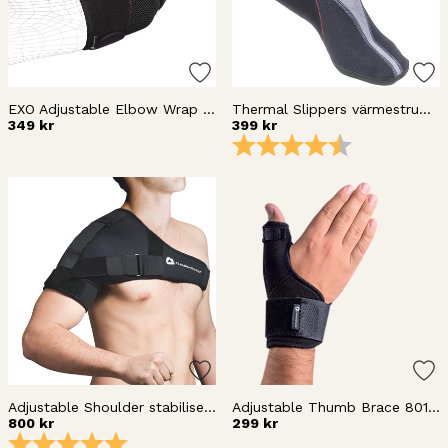
EXO Adjustable Elbow Wrap 80117
Thermal Slippers värmestrumpa 8_132
349 kr
399 kr
Betyg:
4.6 utav 5 stj
Adjustable Shoulder stabiliser 80141
Adjustable Thumb Brace 80171
800 kr
299 kr
Betyg:
5.0 utav 5 stjärnor