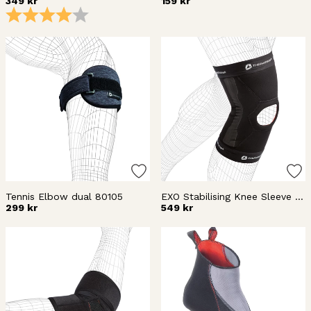
349 kr
159 kr
Betyg:
4.0 utav 5 stjärnor
Tennis Elbow dual 80105
EXO Stabilising Knee Sleeve 8_110
299 kr
549 kr