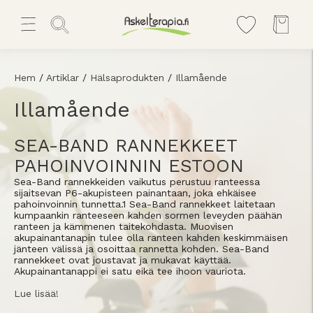
Hem
/
Artiklar
/
Hälsaprodukten
/
Illamående
Illamående
SEA-BAND RANNEKKEET
PAHOINVOINNIN ESTOON
Sea-Band rannekkeiden vaikutus perustuu ranteessa
sijaitsevan P6-akupisteen painantaan, joka ehkäisee
pahoinvoinnin tunnetta.1 Sea-Band rannekkeet laitetaan
kumpaankin ranteeseen kahden sormen leveyden päähän
ranteen ja kämmenen taitekohdasta. Muovisen
akupainantanapin tulee olla ranteen kahden keskimmäisen
jänteen välissä ja osoittaa rannetta kohden. Sea-Band
rannekkeet ovat joustavat ja mukavat käyttää.
Akupainantanappi ei satu eikä tee ihoon vauriota.
Lue lisää!