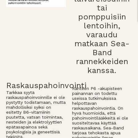
tai
pomppuisiin
lentoihin,
varaudu
matkaan Sea-
Band
rannekkeiden
kanssa.
Raskauspahoinvointi
Ranteen P6 -akupisteen
Tarkkaa syytä
painannan on todettu
raskauspahoinvoinnille ei ole
useissa tutkimuksissa
pystytty todistamaan, mutta
helpottavan
mahdollisiksi syiksi on
raskauspahoinvointia. On
esitetty B6-vitamiinin
hyvä huomioida, että
puutetta, vatsan toimintaa,
pahoinvointilääkkeitä ei ole
nesteiden ja elektrolyyttien
suositeltavaa käyttää
epätasapainoa sekä
raskausaikana. Sea-Band
psykologisia ja geneettisiä
tarjoaa tehokasta apua
tekijöitä.
pahoinvointiin ilman