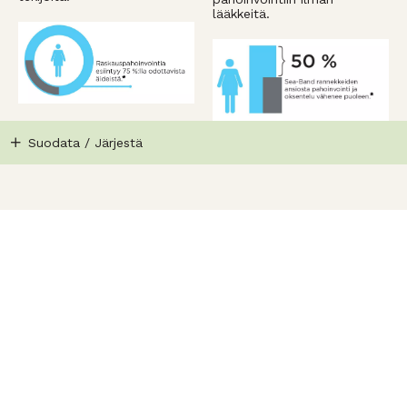
lääkkeitä.
Suodata / Järjestä