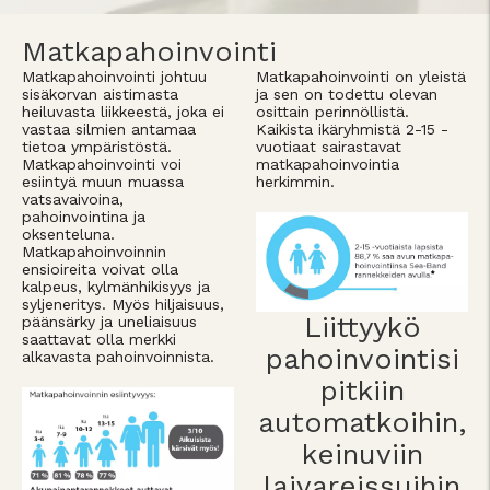
Matkapahoinvointi
Matkapahoinvointi johtuu
Matkapahoinvointi on yleistä
sisäkorvan aistimasta
ja sen on todettu olevan
heiluvasta liikkeestä, joka ei
osittain perinnöllistä.
vastaa silmien antamaa
Kaikista ikäryhmistä 2-15 -
tietoa ympäristöstä.
vuotiaat sairastavat
Matkapahoinvointi voi
matkapahoinvointia
esiintyä muun muassa
herkimmin.
vatsavaivoina,
pahoinvointina ja
oksenteluna.
Matkapahoinvoinnin
ensioireita voivat olla
kalpeus, kylmänhikisyys ja
syljeneritys. Myös hiljaisuus,
Liittyykö
päänsärky ja uneliaisuus
saattavat olla merkki
pahoinvointisi
alkavasta pahoinvoinnista.
pitkiin
automatkoihin,
keinuviin
laivareissuihin