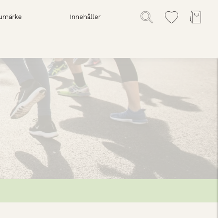
umärke
Innehåller