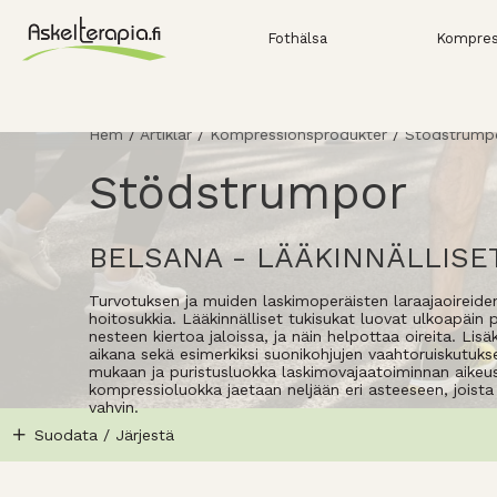
Fothälsa
Kompres
Hem
/
Artiklar
/
Kompressionsprodukter
/
Stödstrump
Stödstrumpor
BELSANA - LÄÄKINNÄLLISE
Turvotuksen ja muiden laskimoperäisten laraajaoireiden
hoitosukkia. Lääkinnälliset tukisukat luovat ulkoapäin p
nesteen kiertoa jaloissa, ja näin helpottaa oireita. Lisä
aikana sekä esimerkiksi suonikohjujen vaahtoruiskutukse
mukaan ja puristusluokka laskimovajaatoiminnan aikeu
kompressioluokka jaetaan neljään eri asteeseen, joista
vahvin.
Suodata / Järjestä