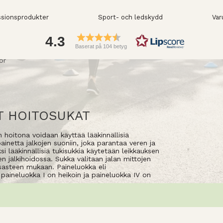
sionsprodukter
Sport- och ledskydd
Var
4.3
Baserat på 104 betyg
or
T HOITOSUKAT
 hoitona voidaan käyttää lääkinnällisiä
ainetta jalkojen suoniin, joka parantaa veren ja
ksi lääkinnällisiä tukisukkia käytetään leikkauksen
n jälkihoidossa. Sukka valitaan jalan mittojen
sasteen mukaan. Paineluokka eli
 paineluokka I on heikoin ja paineluokka IV on