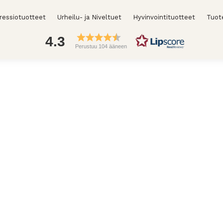
essiotuotteet
Urheilu- ja Niveltuet
Hyvinvointituotteet
Tuot
4.3
Perustuu 104 ääneen