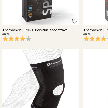
Thermoskin SPORT Polvituki säädettävä
Thermoskin SPO
35 €
35 €
Arvio:
4.0 5:sta tähdestä
Arvio: