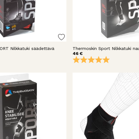
ORT Nilkkatuki säädettävä
Thermoskin Sport Nilkkatuki na
46 €
Arvio:
5.0 5:sta täh