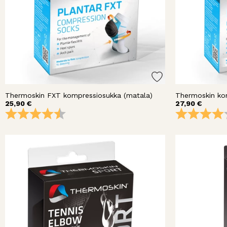
Thermoskin FXT kompressiosukka (matala)
Thermoskin kom
25,90 €
27,90 €
Arvio:
4.3 5:sta tähdestä
Arvio: