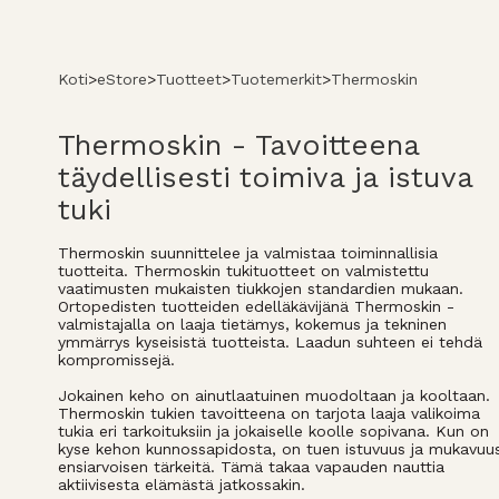
Koti
>
eStore
>
Tuotteet
>
Tuotemerkit
>
Thermoskin
Thermoskin - Tavoitteena
täydellisesti toimiva ja istuva
tuki
Thermoskin suunnittelee ja valmistaa toiminnallisia
tuotteita. Thermoskin tukituotteet on valmistettu
vaatimusten mukaisten tiukkojen standardien mukaan.
Ortopedisten tuotteiden edelläkävijänä Thermoskin -
valmistajalla on laaja tietämys, kokemus ja tekninen
ymmärrys kyseisistä tuotteista. Laadun suhteen ei tehdä
kompromissejä.
Jokainen keho on ainutlaatuinen muodoltaan ja kooltaan.
Thermoskin tukien tavoitteena on tarjota laaja valikoima
tukia eri tarkoituksiin ja jokaiselle koolle sopivana. Kun on
kyse kehon kunnossapidosta, on tuen istuvuus ja mukavuu
ensiarvoisen tärkeitä. Tämä takaa vapauden nauttia
aktiivisesta elämästä jatkossakin.