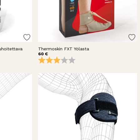
uhoitettava
Thermoskin FXT Yölasta
60 €
destä
Arvio:
3.0 5:sta tähdestä