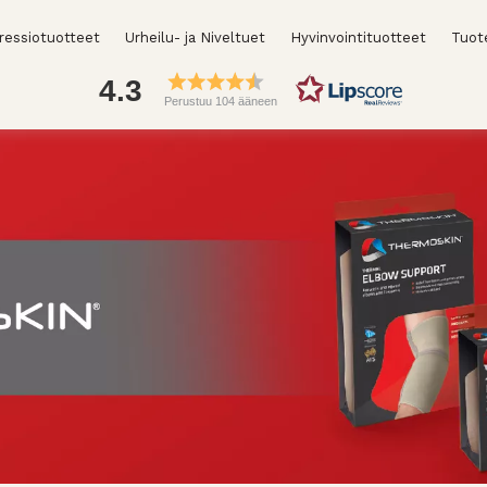
essiotuotteet
Urheilu- ja Niveltuet
Hyvinvointituotteet
Tuot
4.3
Perustuu 104 ääneen