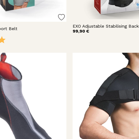
EXO Adjustable Stabilising Bac
port Belt
99,90 €
5.0 5:sta tähdestä