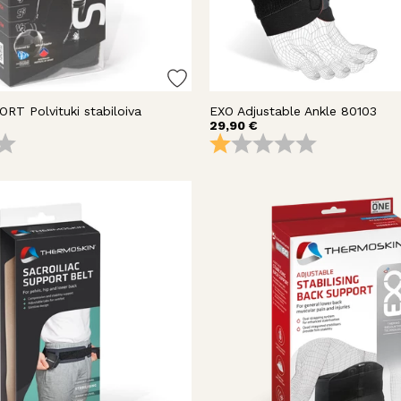
RT Polvituki stabiloiva
EXO Adjustable Ankle 80103
29,90 €
4.0 5:sta tähdestä
Arvio:
1.0 5:sta täh