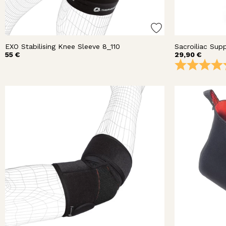
EXO Stabilising Knee Sleeve 8_110
Sacroiliac Sup
55 €
29,90 €
Arvio: