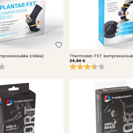
pressiosukka (nilkka)
Thermoskin FXT kompressiosukk
34,90 €
4.0 5:sta tähdestä
Arvio:
3.5 5:sta täh