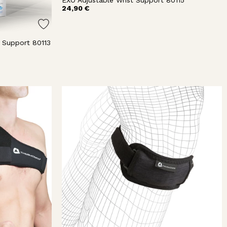
EXO Adjustable Wrist Support 80115
24,90 €
k Support 80113