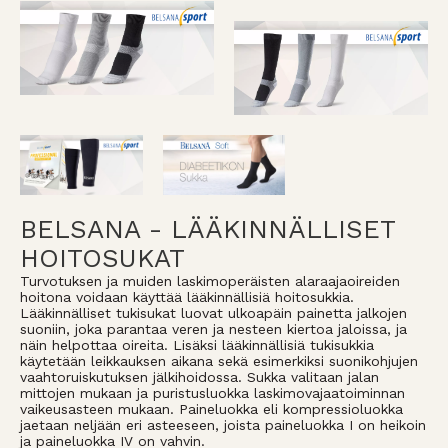
BELSANA - LÄÄKINNÄLLISET
HOITOSUKAT
Turvotuksen ja muiden laskimoperäisten alaraajaoireiden
hoitona voidaan käyttää lääkinnällisiä hoitosukkia.
Lääkinnälliset tukisukat luovat ulkoapäin painetta jalkojen
suoniin, joka parantaa veren ja nesteen kiertoa jaloissa, ja
näin helpottaa oireita. Lisäksi lääkinnällisiä tukisukkia
käytetään leikkauksen aikana sekä esimerkiksi suonikohjujen
vaahtoruiskutuksen jälkihoidossa. Sukka valitaan jalan
mittojen mukaan ja puristusluokka laskimovajaatoiminnan
vaikeusasteen mukaan. Paineluokka eli kompressioluokka
jaetaan neljään eri asteeseen, joista paineluokka I on heikoin
ja paineluokka IV on vahvin.