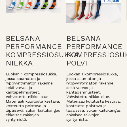
BELSANA
BELSANA
PERFORMANCE
PERFORMANCE
KOMPRESSIOSUKKA
KOMPRESSIOSU
NILKKA
POLVI
Luokan 1 kompressiosukka,
Luokan 1 kompressiosukka,
jossa saumaton ja
jossa saumaton ja
ryppyyntymätön rakenne
ryppyyntymätön rakenne
sekä varvas ja
sekä varvas ja
kantapehmusteet.
kantapehmusteet.
Vahvistettu nilkka-alue.
Vahvistettu nilkka-alue.
Materiaali kulutusta kestävä,
Materiaali kulutusta kestävä,
kosteutta poistava ja
kosteutta poistava ja
läpäisevä. sukan kuitukangas
läpäisevä. sukan kuitukangas
ehkäisee rakkojen
ehkäisee rakkojen
syntymistä.
syntymistä.