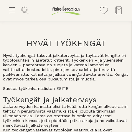
HYVÄT TYÖKENGÄT
Hyvät työkengät tukevat jalkaterveyttä ja täyttävät kengille eri
työolosuhteisiin asetetut kriteerit. Työkenkien – ja yleensäkin
kenkien – päätehtävä on suojata jalkateriä lämpötilan
vaihteluilta, kosteudelta, pintojen kovuudelta ja teräviltä
poikkeamilta, kolhuilta ja jalkaa vahingoittavilta aineilta. Kengät
ovat myös tärkeä osa pukeutumista ja muotia.
Suecos työkenkämalliston
ESITE.
Työkengät ja jalkaterveys
Jalkaterveyden kannalta olisi tärkeää, että kengän alkuperäisiin
tehtäviin perustuvista vaatimuksista ei jouduta tinkimään
ulkonäön takia. Tämä on otettava huomioon erityisesti
työkenkien kanssa, joita pidetään pitkiä aikoja ja ne vaikuttavat
merkittävästi jalkaterveyteen.
Kun työkengät vastaavat työolojen vaatimuksia ja ovat