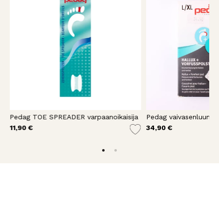
a päkiäpehmusteella
Pedag TOE SPREADER varpaanoikaisija
11,90 €
34,90 €