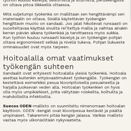
työhön kuuluu kävelyä, seisomista ja istumista, peruskengissä
on oltava pitoa liikkeellä oltaessa.
Mitä suljetumpi työkenkä on malliltaan sen hengittävämpi sen
materiaalin on oltava. Sisällä käytettävän työkengän
hengittävin muoto on sandaali. Jos jalat hikoilevat runsaasti on
suositeltavaa käyttää sivuilta rei’itettyä mallia ja vaihtaa ainakin
kerran päivän aikana työkenkää ja tarvittaessa myös sukkia.
Kun työhön kuuluu runsaasti kävelyä ja on työkengän pohjan
oltava ergonomisesti selkää ja niveliä tukeva. Pohjan liukueste
ominaisuudet ovat myös tarpeen.
Hoitoalalla omat vaatimukset
työkengän suhteen
Sandaalit ovat erityisesti hoitoalalla yleisiä työkenkiä. Hoitoala
asettaa kuitenkin erityisvaatimukset työkengälle. Työkengän on
kestettävä esimerkiksi pesua klooripitoisella pesuaineella ja
harjalla juoksevan veden alla. Hoitoalan työkenkien on hyvä
olla myös umpikärkiset, jotta vältytään roiskeilta, kolhuilta ja
mahdollisilta infektioilta.
Suecos ODEN
-mallisto on suunniteltu nimenomaan hoitoalan
käyttöön. ODEN -kengät ovat klooripesua kestävät ja päältä
umpinaiset. Takaremmi pitää kengän jalassa. Värikäs mallisto
vastaa myös ulkonäöltään nykyvaateita.