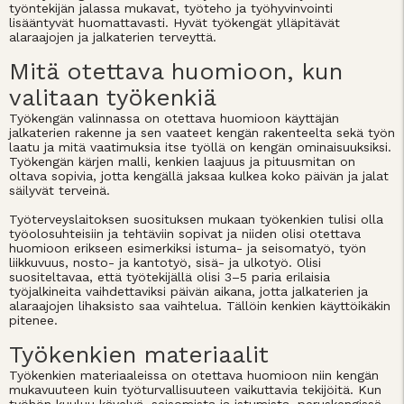
työntekijän jalassa mukavat, työteho ja työhyvinvointi
lisääntyvät huomattavasti. Hyvät työkengät ylläpitävät
alaraajojen ja jalkaterien terveyttä.
Mitä otettava huomioon, kun
valitaan työkenkiä
Työkengän valinnassa on otettava huomioon käyttäjän
jalkaterien rakenne ja sen vaateet kengän rakenteelta sekä työn
laatu ja mitä vaatimuksia itse työllä on kengän ominaisuuksiksi.
Työkengän kärjen malli, kenkien laajuus ja pituusmitan on
oltava sopivia, jotta kengällä jaksaa kulkea koko päivän ja jalat
säilyvät terveinä.
Työterveyslaitoksen suosituksen mukaan työkenkien tulisi olla
työolosuhteisiin ja tehtäviin sopivat ja niiden olisi otettava
huomioon erikseen esimerkiksi istuma- ja seisomatyö, työn
liikkuvuus, nosto- ja kantotyö, sisä- ja ulkotyö. Olisi
suositeltavaa, että työtekijällä olisi 3–5 paria erilaisia
työjalkineita vaihdettaviksi päivän aikana, jotta jalkaterien ja
alaraajojen lihaksisto saa vaihtelua. Tällöin kenkien käyttöikäkin
pitenee.
Työkenkien materiaalit
Työkenkien materiaaleissa on otettava huomioon niin kengän
mukavuuteen kuin työturvallisuuteen vaikuttavia tekijöitä. Kun