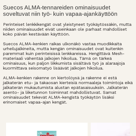
Suecos ALMA-tennareiden ominaisuudet
soveltuvat niin työ- kuin vapaa-ajankäyttöön
Perinteiset lenkkikengät ovat yleistyneet työkäytössäkin, mutta
niiden ominaisuudet eivät useinkaan ole parhaat mahdolliset
koko päivän kestävään käyttöön.
Suecos ALMA-kenkien raikas ulkonäkö vastaa muodikkaita
urheilujalkineita, mutta kengän ominaisuudet ovat kuitenkin
paremmat kuin perinteisissä lenkkareissa. Hengittävä Mesh-
materiaali vähentää jalkojen hikoilua. Tämä on tärkeä
ominaisuus, kun paljon liikkumista sisältävä työ ja alaraajoja
kuormittava seisomatyö lisäävät jalkojen hikoilua.
ALMA-kenkien rakenne on kiertolöysä ja rakenne ei estä
jalkaterän etu- ja takaosan kierteisiä normaaleja toimintoja eikä
jalkaterän mukautumista alustan epätasaisuuksiin. Jalkaterän
asento- ja liiketunnon toiminnat mahdollistuvat. Samat
ominaisuudet tekevät ALMA-kengistä työkäytön lisäksi
erinomaiset vapaa-ajan kengät.