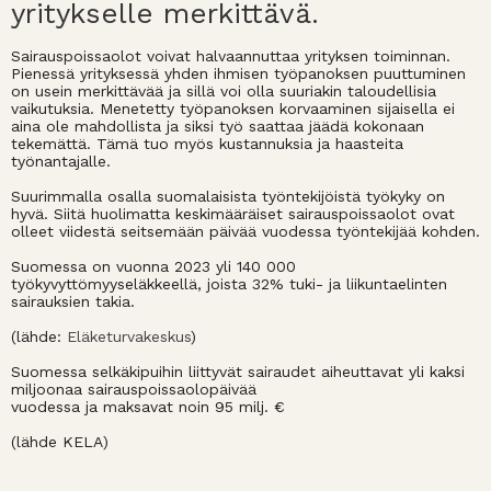
yritykselle merkittävä.
Sairauspoissaolot voivat halvaannuttaa yrityksen toiminnan.
Pienessä yrityksessä yhden ihmisen työpanoksen puuttuminen
on usein merkittävää ja sillä voi olla suuriakin taloudellisia
vaikutuksia. Menetetty työpanoksen korvaaminen sijaisella ei
aina ole mahdollista ja siksi työ saattaa jäädä kokonaan
tekemättä. Tämä tuo myös kustannuksia ja haasteita
työnantajalle.
Suurimmalla osalla suomalaisista työntekijöistä työkyky on
hyvä. Siitä huolimatta keskimääräiset sairauspoissaolot ovat
olleet viidestä seitsemään päivää vuodessa työntekijää kohden.
Suomessa on vuonna 2023 yli 140 000
työkyvyttömyyseläkkeellä, joista 32% tuki- ja liikuntaelinten
sairauksien takia.
(lähde:
Eläketurvakeskus
)
Suomessa selkäkipuihin liittyvät sairaudet aiheuttavat yli kaksi
miljoonaa sairauspoissaolopäivää
vuodessa ja maksavat noin 95 milj. €
(lähde KELA)