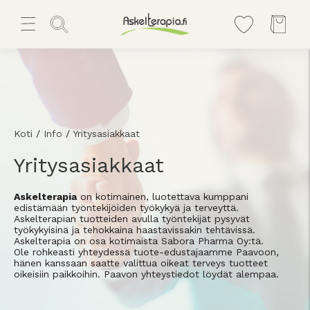
Koti
/
Info
/
Yritysasiakkaat
Yritysasiakkaat
Askelterapia
on kotimainen, luotettava kumppani
edistämään työntekijöiden työkykyä ja terveyttä.
Askelterapian tuotteiden avulla työntekijät pysyvät
työkykyisinä ja tehokkaina haastavissakin tehtävissä.
Askelterapia on osa kotimaista Sabora Pharma Oy:tä.
Ole rohkeasti yhteydessä tuote-edustajaamme Paavoon,
hänen kanssaan saatte valittua oikeat terveys tuotteet
oikeisiin paikkoihin. Paavon yhteystiedot löydät alempaa.