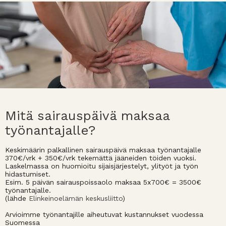
Mitä sairauspäivä maksaa
työnantajalle?
Keskimäärin palkallinen sairauspäivä maksaa työnantajalle
370€/vrk + 350€/vrk tekemättä jääneiden töiden vuoksi.
Laskelmassa on huomioitu sijaisjärjestelyt, ylityöt ja työn
hidastumiset.
Esim. 5 päivän sairauspoissaolo maksaa 5x700€ = 3500€
työnantajalle.
(lähde
Elinkeinoelämän keskusliitto
)
Arvioimme työnantajille aiheutuvat kustannukset vuodessa
Suomessa