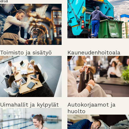
ala
Toimisto ja sisätyö
Kauneudenhoitoala
Uimahallit ja kylpylät
Autokorjaamot ja
huolto