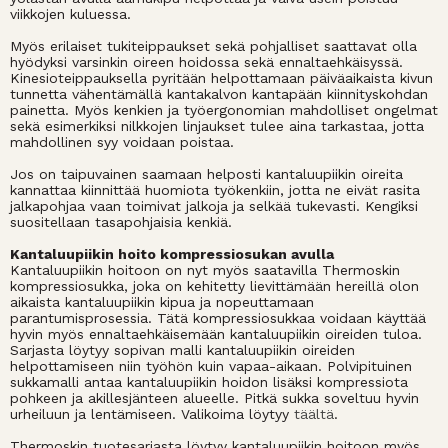
viikkojen kuluessa.
Myös erilaiset tukiteippaukset sekä pohjalliset saattavat olla
hyödyksi varsinkin oireen hoidossa sekä ennaltaehkäisyssä.
Kinesioteippauksella pyritään helpottamaan päiväaikaista kivun
tunnetta vähentämällä kantakalvon kantapään kiinnityskohdan
painetta. Myös kenkien ja työergonomian mahdolliset ongelmat
sekä esimerkiksi nilkkojen linjaukset tulee aina tarkastaa, jotta
mahdollinen syy voidaan poistaa.
Jos on taipuvainen saamaan helposti kantaluupiikin oireita
kannattaa kiinnittää huomiota työkenkiin, jotta ne eivät rasita
jalkapohjaa vaan toimivat jalkoja ja selkää tukevasti. Kengiksi
suositellaan tasapohjaisia kenkiä.
Kantaluupiikin hoito kompressiosukan avulla
Kantaluupiikin hoitoon on nyt myös saatavilla Thermoskin
kompressiosukka, joka on kehitetty lievittämään hereillä olon
aikaista kantaluupiikin kipua ja nopeuttamaan
parantumisprosessia. Tätä kompressiosukkaa voidaan käyttää
hyvin myös ennaltaehkäisemään kantaluupiikin oireiden tuloa.
Sarjasta löytyy sopivan malli kantaluupiikin oireiden
helpottamiseen niin työhön kuin vapaa-aikaan. Polvipituinen
sukkamalli antaa kantaluupiikin hoidon lisäksi kompressiota
pohkeen ja akillesjänteen alueelle. Pitkä sukka soveltuu hyvin
urheiluun ja lentämiseen. Valikoima löytyy
täältä
.
Thermoskin tuotesarjasta löytyy kantaluupiikin hoitoon myös