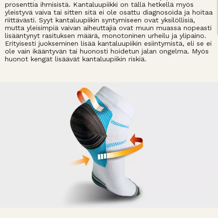
prosenttia ihmisistä. Kantaluupiikki on tällä hetkellä myös
yleistyvä vaiva tai sitten sitä ei ole osattu diagnosoida ja hoitaa
riittävästi. Syyt kantaluupiikin syntymiseen ovat yksilöllisiä,
mutta yleisimpiä vaivan aiheuttajia ovat muun muassa nopeasti
lisääntynyt rasituksen määrä, monotoninen urheilu ja ylipaino.
Erityisesti juokseminen lisää kantaluupiikin esiintymistä, eli se ei
ole vain ikääntyvän tai huonosti hoidetun jalan ongelma. Myös
huonot kengät lisäävät kantaluupiikin riskiä.