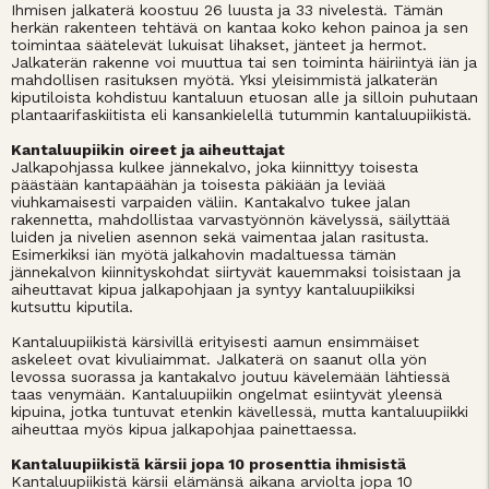
Ihmisen jalkaterä koostuu 26 luusta ja 33 nivelestä. Tämän
herkän rakenteen tehtävä on kantaa koko kehon painoa ja sen
toimintaa säätelevät lukuisat lihakset, jänteet ja hermot.
Jalkaterän rakenne voi muuttua tai sen toiminta häiriintyä iän ja
mahdollisen rasituksen myötä. Yksi yleisimmistä jalkaterän
kiputiloista kohdistuu kantaluun etuosan alle ja silloin puhutaan
plantaarifaskiitista eli kansankielellä tutummin kantaluupiikistä.
Kantaluupiikin oireet ja aiheuttajat
Jalkapohjassa kulkee jännekalvo, joka kiinnittyy toisesta
päästään kantapäähän ja toisesta päkiään ja leviää
viuhkamaisesti varpaiden väliin. Kantakalvo tukee jalan
rakennetta, mahdollistaa varvastyönnön kävelyssä, säilyttää
luiden ja nivelien asennon sekä vaimentaa jalan rasitusta.
Esimerkiksi iän myötä jalkahovin madaltuessa tämän
jännekalvon kiinnityskohdat siirtyvät kauemmaksi toisistaan ja
aiheuttavat kipua jalkapohjaan ja syntyy kantaluupiikiksi
kutsuttu kiputila.
Kantaluupiikistä kärsivillä erityisesti aamun ensimmäiset
askeleet ovat kivuliaimmat. Jalkaterä on saanut olla yön
levossa suorassa ja kantakalvo joutuu kävelemään lähtiessä
taas venymään. Kantaluupiikin ongelmat esiintyvät yleensä
kipuina, jotka tuntuvat etenkin kävellessä, mutta kantaluupiikki
aiheuttaa myös kipua jalkapohjaa painettaessa.
Kantaluupiikistä kärsii jopa 10 prosenttia ihmisistä
Kantaluupiikistä kärsii elämänsä aikana arviolta jopa 10