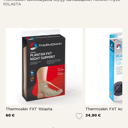
YÖLASTA
ssiosukka (matala)
Thermoskin FXT Yölasta
60 €
34,90 €