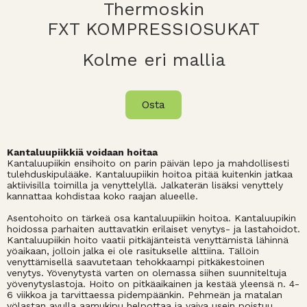
Thermoskin
FXT KOMPRESSIOSUKAT
Kolme eri mallia
Osta
Kantaluupiikkiä voidaan hoitaa
Kantaluupiikin ensihoito on parin päivän lepo ja mahdollisesti
tulehduskipulääke. Kantaluupiikin hoitoa pitää kuitenkin jatkaa
aktiivisilla toimilla ja venyttelyllä. Jalkaterän lisäksi venyttely
kannattaa kohdistaa koko raajan alueelle.
Asentohoito on tärkeä osa kantaluupiikin hoitoa. Kantaluupikin
hoidossa parhaiten auttavatkin erilaiset venytys- ja lastahoidot.
Kantaluupiikin hoito vaatii pitkäjänteistä venyttämistä lähinnä
yöaikaan, jolloin jalka ei ole rasitukselle alttiina. Tällöin
venyttämisellä saavutetaan tehokkaampi pitkäkestoinen
venytys. Yövenytystä varten on olemassa siihen suunniteltuja
yövenytyslastoja. Hoito on pitkäaikainen ja kestää yleensä n. 4-
6 viikkoa ja tarvittaessa pidempäänkin. Pehmeän ja matalan
yölastan avulla aamukipu helpottaa ja vaiva usein poistuu