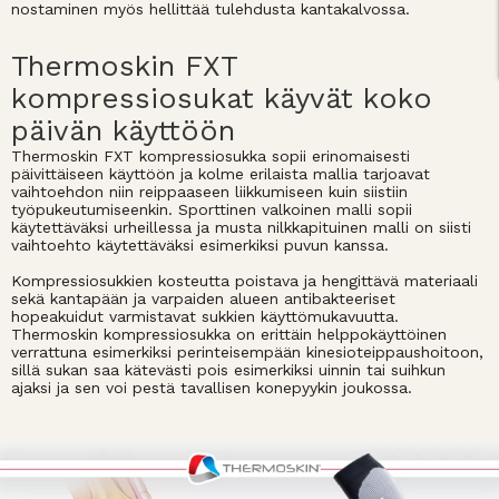
nostaminen myös hellittää tulehdusta kantakalvossa.
Thermoskin FXT
kompressiosukat käyvät koko
päivän käyttöön
Thermoskin FXT kompressiosukka sopii erinomaisesti
päivittäiseen käyttöön ja kolme erilaista mallia tarjoavat
vaihtoehdon niin reippaaseen liikkumiseen kuin siistiin
työpukeutumiseenkin. Sporttinen valkoinen malli sopii
käytettäväksi urheillessa ja musta nilkkapituinen malli on siisti
vaihtoehto käytettäväksi esimerkiksi puvun kanssa.
Kompressiosukkien kosteutta poistava ja hengittävä materiaali
sekä kantapään ja varpaiden alueen antibakteeriset
hopeakuidut varmistavat sukkien käyttömukavuutta.
Thermoskin kompressiosukka on erittäin helppokäyttöinen
verrattuna esimerkiksi perinteisempään kinesioteippaushoitoon,
sillä sukan saa kätevästi pois esimerkiksi uinnin tai suihkun
ajaksi ja sen voi pestä tavallisen konepyykin joukossa.