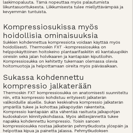
laskimopaluuta. Tämä nopeuttaa myös palautumista
liikuntasuorituksesta. Liikkumisesta tulee miellyttävämpää ja
kevyemmän tuntuista.
Kompressiosukissa myös
hoidollisia ominaisuuksia
Sukkien kohdennettua kompressiota voidaan käyttää myös
hoidollisesti. Thermoskin FXT -kompressiosukka on
helppokäyttöinen hoitokeino plantaarifaskiitin eli kantaluupiikin
oireisiin sekä jalan holvikaaren ja kantapään kiputiloihin.
Kompressiosukka on kehitetty tukemaan olemassa olevia
hoitomuotoja ja helpottamaan oireita myös päiväsaikaan.
Sukassa kohdennettu
kompressio jalkaterään
Thermoskin FXT kompressiosukka on anatomisesti suunniteltu
niin, että kompressio kohdistuu erityisesti jalkaterän
valikoiduille alueille. Sukan keskivahva kompressio jalkaterän
ympärillä tukee ja kohottaa jalkapöydän rakenteita.
Kompressio kantapään alta vähentää rasitusta jalkapohjan
kudoskalvon kiinnityskohdassa. Myös akillesjännettä tukee
napakka kohdennettu kompressio. Toisin sanoen
kompressiosukka nostaa jalkaterän pehmytkudosta ylöspäin ja
helpottaa kipua ja painetta jalassa. Pehmytkudoksen