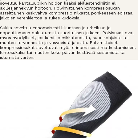
soveltuu kantaluupiikin hoidon lisäksi akillestendiniitin eli
akillesjännekivun hoitoon. Polvimittainen kompressiosukan
asteittainen keskivahva kompressio nilkasta pohkeeseen edistää
jalkojen verenkiertoa ja tukee kudoksia.
Sukka soveltuu erinomaisesti liikuntaan ja urheiluun ja
nopeuttamaan palautumista suorituksen jälkeen. Polvisukat ovat
myös hyödylliset, jos kärsit penikkataudista, suonikohjuista tai
muuten turvonneista ja väsyneistä jaloista. Polvimittaiset
kompressiosukat soveltuvat myös erinomaisesti matkustamiseen,
lentosukaksi tai muuten koko päivän kestävää seisomista tai
istumista varten.