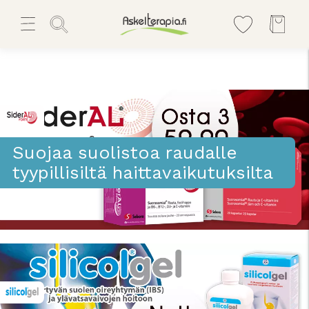
Suojaa suolistoa raudalle
tyypillisiltä haittavaikutuksilta