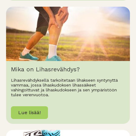
Mika on Lihasrevähdys?
Lihasrevähdyksellä tarkoitetaan lihakseen syntynyttä
vammaa, jossa lihaskudoksen lihassäikeet
vahingoittuvat ja lihaskudokseen ja sen ympäristöön
tulee verenvuotoa.
Lue lisää!