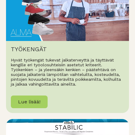
TYÖKENGÄT
Hyvät työkengät tukevat jalkaterveyttä ja täyttävät
kengille eri työolosuhteisiin asetetut kriteerit.
Työkenkien – ja yleensäkin kenkien – päätehtävä on
suojata jalkateriä lämpötilan vaihteluilta, kosteudelta,
pintojen kovuudelta ja teräviltä poikkeamilta, kolhuilta
ja jalkaa vahingoittavilta aineilta.
Lue lisää!