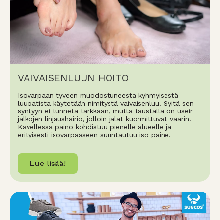
VAIVAISENLUUN HOITO
Isovarpaan tyveen muodostuneesta kyhmyisestä
luupatista käytetään nimitystä vaivaisenluu. Syitä sen
syntyyn ei tunneta tarkkaan, mutta taustalla on usein
jalkojen linjaushäiriö, jolloin jalat kuormittuvat väärin.
Kävellessä paino kohdistuu pienelle alueelle ja
erityisesti isovarpaaseen suuntautuu iso paine.
Lue lisää!