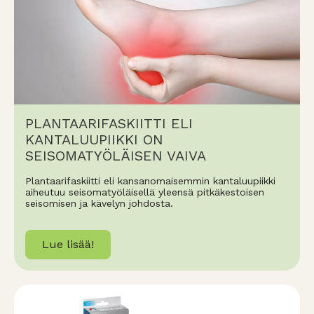
PLANTAARIFASKIITTI ELI
KANTALUUPIIKKI ON
SEISOMATYÖLÄISEN VAIVA
Plantaarifaskiitti eli kansanomaisemmin kantaluupiikki
aiheutuu seisomatyöläisellä yleensä pitkäkestoisen
seisomisen ja kävelyn johdosta.
Lue lisää!